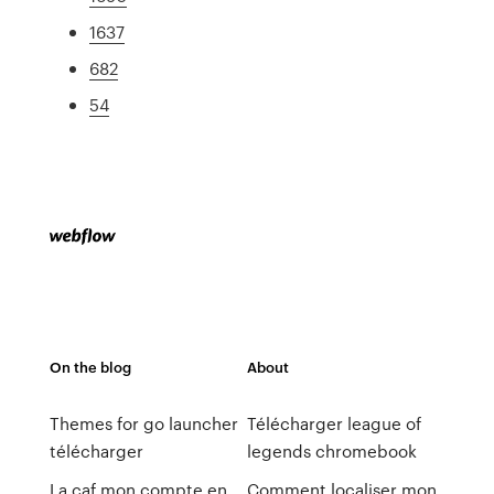
1637
682
54
On the blog
About
Themes for go launcher
Télécharger league of
télécharger
legends chromebook
La caf mon compte en
Comment localiser mon